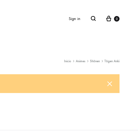
Cart
Sign in
0
Search
Inicio
Animes
Shōnen
Tōgen Anki