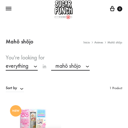
Cart
0
Mahō shōjo
Inicio
Animes
Mahō shōjo
You're looking for
everything
mahō shōjo
in
Sort by
1 Product
NEW