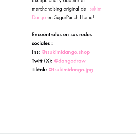
excepcional y adquirir el
merchandising original de
Tsukimi
Dango
en SugarPunch Home!
Encuéntralas en sus redes
sociales :
Ins:
@tsukimidango.shop
Twitt (X):
@dangodraw
Tiktok:
@tsukimidango.jpg